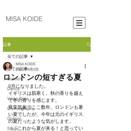
MISA KOIDE
記事
全ての記事
MISA KOIDE
全ての記事
2021年9月2日
ロンドンの短すぎる夏
London
9月になりました。
Dance
イギリスは肌寒く、秋の香りを越え
Voice Over
て冬の香りを感じます。
異常気象でここ数年、ロンドンも暑
Choreography
い夏でしたが、今年は元のイギリス
Grenze
の夏だったような気がします。
（「これから夏が来る！と思ってい
Stage