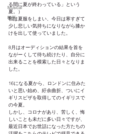
る間に夏が終わっている」という
Musical
夏。）
映画
私は夏服をしまい、今日は寒すぎて
少し悲しい気持ちになりながら膝か
けを出して使っていました。
8月はオーディションの結果を首を
ながーくして待ち続けたり、自分に
出来ることを模索した日々となりま
した。
16になる夏から、ロンドンに住みた
いと思い始め、紆余曲折、ついにイ
ギリスビザを取得してのイギリスで
の今夏。
しかし、コロナがあり、苦しく、悔
しいことも未だに多い日々ですが、
最近日本でお世話になった方たちの
活躍をこちらのテレビで拝見できる